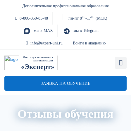
Дополнительное профессиональное образование
00
00
8-800-350-85-48
пн-пт 8
-17
(МСК)
- мы в MAX
- мы в Telegram
info@expert-uni.ru
Войти в академию
Институт повышения
квалификации
«Эксперт»
ЗАЯВКА НА ОБУЧЕНИЕ
Отзывы обучения
Главная
Благодарственные письма
Отзывы