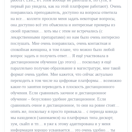
работа с ЕИС, я с этим вообще не работала и, по сути, в
первый раз увидела, как на этой платформе работают). Очень
понравилась преподаватель, доступно на вопросы ответила
на все… коллеги просили меня задать некоторые вопросы,
она доступно всё это объяснила и интересные примеры из
своей практики… хоть мы с этим не встречались (с
лекарственными препаратами) но нам было очень интересно
послушать. Мне очень понравилась, очень контактная и
спокойная женщина, в том плане, что можно было любой
вопрос задать и получить ответ… Я ещё участвовала в
дистанционном обучении (до этого) … поскольку я ещё
параллельно получаю образование в магистратуре, мне такой
формат очень удобен. Мне кажется, что сейчас актуально
переходить в том числе на цифровые платформы… возможно
какие-то занятия переводить в плоскость дистанционного
обучения. Если сравнивать заочное и дистанционное
обучение – безусловно удобнее дистанционное. Если
сравнивать очное и дистанционное, то они на ровне стоят…
опять же, поскольку я просто привыкла… с периода ковида
мы находимся (занимаемся) на платформах типа дискорт,
зум, скайп и тп… я уже к этому адаптирована и у меня
информация хорошо усваивается… это очень удобно… ты