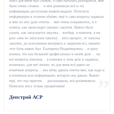
44ФЗ для меня был сложен, я сама пыталась разобраться, мне
было очень сложно… и мне разжевали всё и эту
информацию доступным языком выдали. Получила
информацию в полном объёме, ещё и сама вопросы задавала
и мне на них дали ответы… мне очень понравилось, и я
поняла, как происходит процесс закупок. Важно было
узнать, как запускается закупка… вообще, я новичок, я ни
разу сама не запускала закупку… весь процесс, от запуска
закупки, до исполнения контракта и закрытия его, именно
этот блок важен был. Екатерина Владимировна… я сразу
поняла, что она большой профессионал в своём деле … на
все вопросы отвечала… я новичок в этом деле и задавала,
возможно, для неё легкие, но для меня всё равно не
понятные вопросы… она чётко давала ответы мне, как надо и
я понимала всю информацию, которую она давала. Важно
ещё, что она практик … рассказывала, всё разжевывала.
Пожелать могу только процветания!
Депстрой АСР