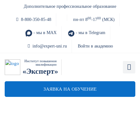
Дополнительное профессиональное образование
00
00
8-800-350-85-48
пн-пт 8
-17
(МСК)
- мы в MAX
- мы в Telegram
info@expert-uni.ru
Войти в академию
Институт повышения
квалификации
«Эксперт»
ЗАЯВКА НА ОБУЧЕНИЕ
Обучение закупкам по 44-ФЗ