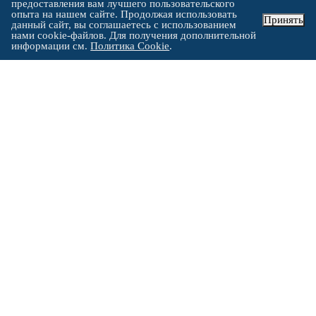
предоставления вам лучшего пользовательского
опыта на нашем сайте. Продолжая использовать
Принять
данный сайт, вы соглашаетесь с использованием
нами cookie-файлов. Для получения дополнительной
информации см.
Политика Cookie
.
4579
Дипломов
518
Сертификатов
Все документы:
вносятся в Федеральную информационную систему
"Федеральный реестр сведений о документах об образовании
и (или) о квалификации, документах об обучении".
хранятся в электронной форме в архиве института, поэтому
в случае утери документа Вы можете обратиться к нам и